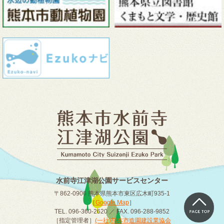
水前寺江津湖公園サービスセンター
〒862-0906 熊本県熊本市東区広木町935-1
［
Google Map
］
TEL. 096-360-2620 ／ FAX. 096-288-9852
［指定管理者］
(一社)熊本市造園建設業協会