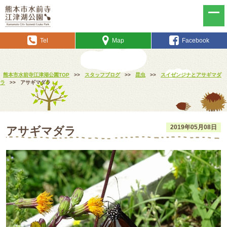
Tel
Map
Facebook
熊本市水前寺江津湖公園TOP
>>
スタッフブログ
>>
昆虫
>>
スイゼンジナとアサギマダ
ラ
>>
アサギマダラ
2019年05月08日
アサギマダラ