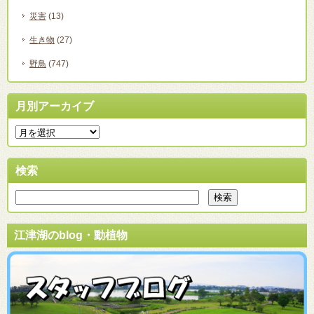
災害
(13)
生き物
(27)
野鳥
(747)
月別アーカイブ
検索
江津湖のblog・動植物