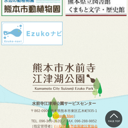
水前寺江津湖公園サービスセンター
〒862-0906 熊本県熊本市東区広木町935-1
［
Google Map
］
TEL. 096-360-2620 ／ FAX. 096-288-9852
［指定管理者］
(一社)熊本市造園建設業協会