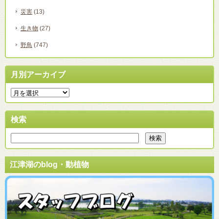
災害
(13)
生き物
(27)
野鳥
(747)
月別アーカイブ
検索
江津湖のblog・動植物