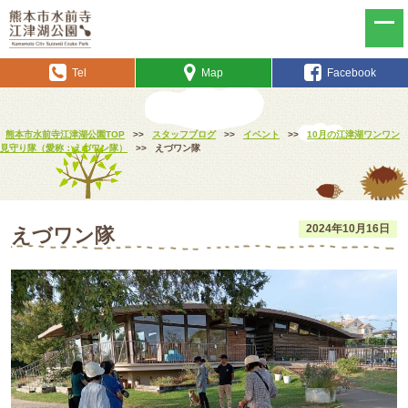
Tel
Map
Facebook
熊本市水前寺江津湖公園TOP
>>
スタッフブログ
>>
イベント
>>
10月の江津湖ワンワン
見守り隊（愛称：えづワン隊）
>>
えづワン隊
2024年10月16日
えづワン隊