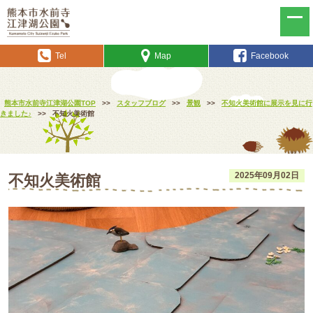
Tel
Map
Facebook
熊本市水前寺江津湖公園TOP
>>
スタッフブログ
>>
景観
>>
不知火美術館に展示を見に行
きました♪
>>
不知火美術館
2025年09月02日
不知火美術館