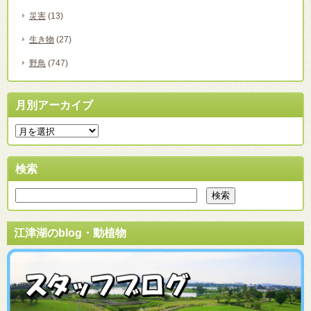
災害
(13)
生き物
(27)
野鳥
(747)
月別アーカイブ
検索
江津湖のblog・動植物