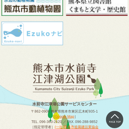
水前寺江津湖公園サービスセンター
〒862-0906 熊本県熊本市東区広木町935-1
［
Google Map
］
TEL. 096-360-2620 ／ FAX. 096-288-9852
［指定管理者］
(一社)熊本市造園建設業協会