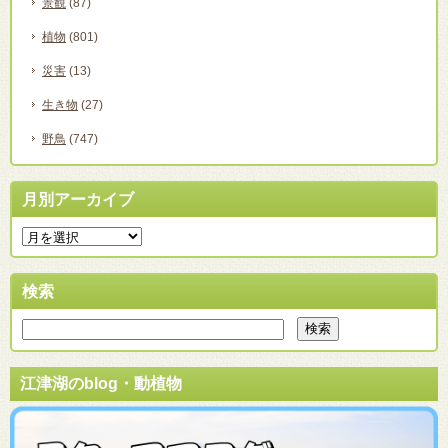
景観
(87)
植物
(801)
災害
(13)
生き物
(27)
野鳥
(747)
月別アーカイブ
検索
江津湖のblog・動植物