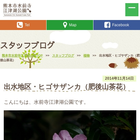
Tel
Map
Facebook
スタッフブログ
熊本市水前寺江津湖公園TOP
>>
スタッフブログ
>>
植物
>>
出水地区・ヒゴサザンカ（肥
後山茶花）
2014年11月14日
出水地区・ヒゴサザンカ（肥後山茶花）
こんにちは、水前寺江津湖公園です。