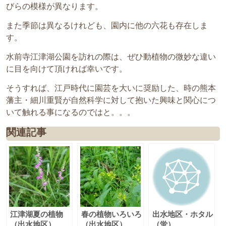
びらの模様が異なります。
また季節は異なるけれども、園内に他の六花も存在しま
す。
水前寺江津湖公園を訪れの際は、ぜひ動植物の微妙な違い
に目を向けて頂ければ幸いです。
そうすれば、江戸時代に園芸を大いに奨励した、時の熊本
藩主・細川重賢が自然科学に対して抱いた興味と関心につ
いて触れる事になるのではと。。。
関連記事
江津湖夏の植物
春の植物いろいろ
出水地区・ホタル
（出水地区）
（出水地区）
（蛍）