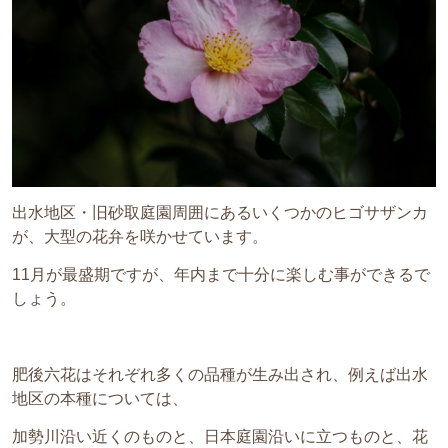
出水地区・旧砂取庭園周囲にあるいくつかのヒゴサザンカ
が、大型の花弁を咲かせています。
11月が最盛期ですが、年内まで十分に楽しむ事ができるで
しょう。
肥後六花はそれぞれ多くの品種が生み出され、例えば出水
地区の本種については、
加勢川沿い近くのものと、日本庭園沿いに立つものと、花