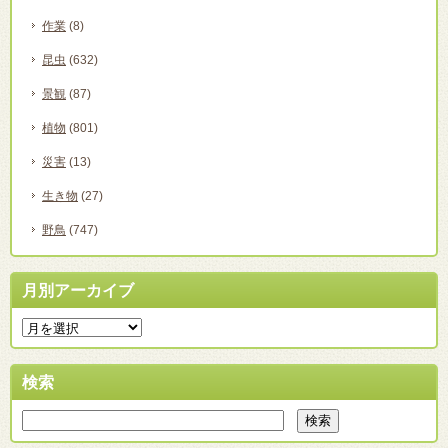
作業
(8)
昆虫
(632)
景観
(87)
植物
(801)
災害
(13)
生き物
(27)
野鳥
(747)
月別アーカイブ
検索