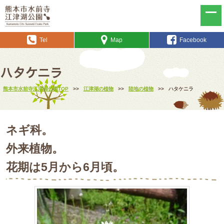
Tel
Map
Facebook
ハタケニラ
熊本市水前寺江津湖公園TOP
>>
江津湖の植物
>>
陸地の植物
>>
ハタケニラ
ネギ科。
外来植物。
花期は5月から6月頃。