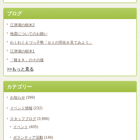
ブログ
江津湖の樹木2
地震についてのお願い
わくわくえづっ子塾「セミの羽化を見てみよう」
江津湖の樹木1
「種まき」のその後
>>もっと見る
カテゴリー
お知らせ
(399)
イベント情報
(232)
スタッフブログ
(3,986)
イベント
(405)
ボランティア活動
(146)