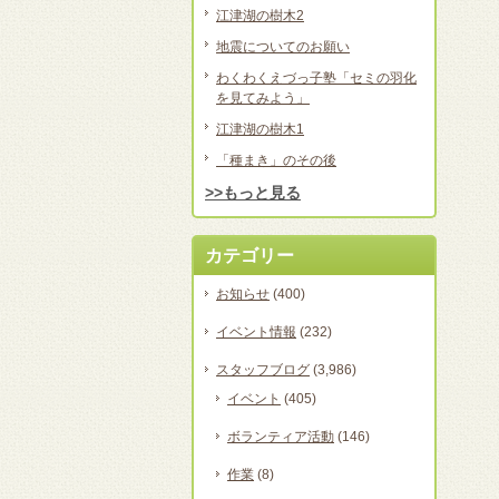
江津湖の樹木2
地震についてのお願い
わくわくえづっ子塾「セミの羽化
を見てみよう」
江津湖の樹木1
「種まき」のその後
>>もっと見る
カテゴリー
お知らせ
(400)
イベント情報
(232)
スタッフブログ
(3,986)
イベント
(405)
ボランティア活動
(146)
作業
(8)