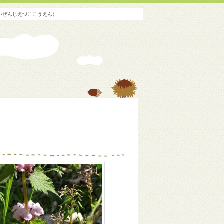
いぜんじえづここうえん）