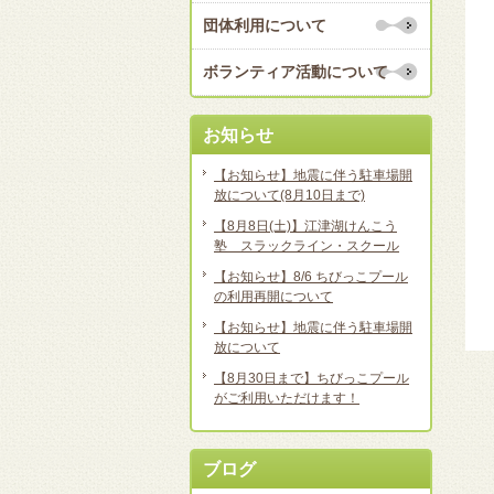
団体利用について
ボランティア活動について
お知らせ
【お知らせ】地震に伴う駐車場開
放について(8月10日まで)
【8月8日(土)】江津湖けんこう
塾 スラックライン・スクール
【お知らせ】8/6 ちびっこプール
の利用再開について
【お知らせ】地震に伴う駐車場開
放について
【8月30日まで】ちびっこプール
がご利用いただけます！
ブログ