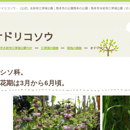
オドリコソウ - ［公式］水前寺江津湖公園｜熊本市の公園熊本の公園｜熊本市水前寺江津湖公園（す
オドリコソウ
市水前寺江津湖公園TOP
>>
江津湖の植物
>>
陸地の植物
>>
オドリコソウ
シソ科。
花期は3月から6月頃。