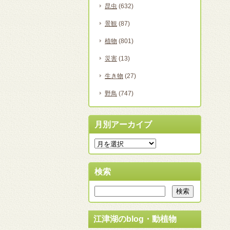
昆虫
(632)
景観
(87)
植物
(801)
災害
(13)
生き物
(27)
野鳥
(747)
月別アーカイブ
検索
江津湖のblog・動植物