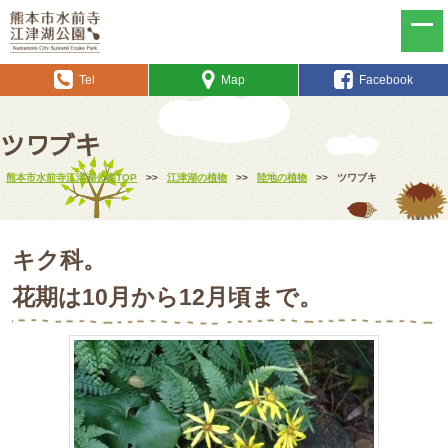
Tel
Map
Facebook
ツワブキ
熊本市水前寺江津湖公園TOP
>>
江津湖の植物
>>
陸地の植物
>>
ツワブキ
キク科。
花期は10月から12月頃まで。