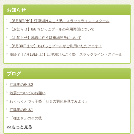
お知らせ
【8月8日(土)】江津湖けんこう塾 スラックライン・スクール
【お知らせ】8/6 ちびっこプールの利用再開について
【お知らせ】地震に伴う駐車場開放について
【8月30日まで】ちびっこプールがご利用いただけます！
※終了【7月18日(土)】江津湖けんこう塾 スラックライン・スクール
ブログ
江津湖の樹木2
地震についてのお願い
わくわくえづっ子塾「セミの羽化を見てみよう」
江津湖の樹木1
「種まき」のその後
>>もっと見る