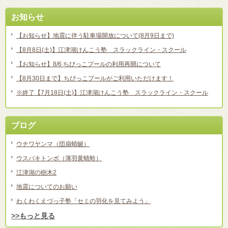
お知らせ
【お知らせ】地震に伴う駐車場開放について(8月9日まで)
【8月8日(土)】江津湖けんこう塾 スラックライン・スクール
【お知らせ】8/6 ちびっこプールの利用再開について
【8月30日まで】ちびっこプールがご利用いただけます！
※終了【7月18日(土)】江津湖けんこう塾 スラックライン・スクール
ブログ
ウチワヤンマ（団扇蜻蜒）
ウスバキトンボ（薄羽黄蜻蛉）
江津湖の樹木2
地震についてのお願い
わくわくえづっ子塾「セミの羽化を見てみよう」
>>もっと見る