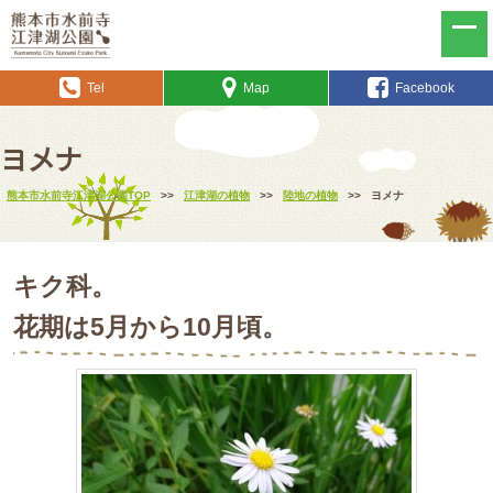
Tel
Map
Facebook
ヨメナ
熊本市水前寺江津湖公園TOP
>>
江津湖の植物
>>
陸地の植物
>>
ヨメナ
キク科。
花期は5月から10月頃。