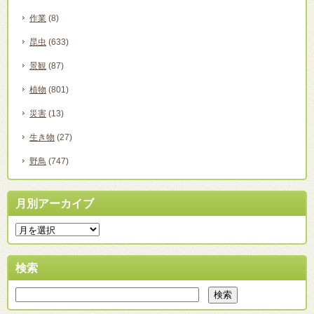
作業
(8)
昆虫
(633)
景観
(87)
植物
(801)
災害
(13)
生き物
(27)
野鳥
(747)
月別アーカイブ
検索