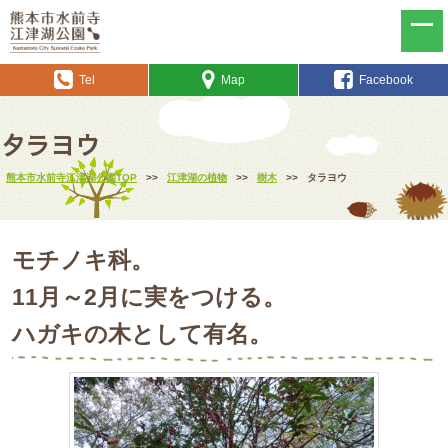
Tel
Map
Facebook
タラヨウ
熊本市水前寺江津湖公園TOP
>>
江津湖の植物
>>
樹木
>>
タラヨウ
モチノキ科。
11月～2月に実をつける。
ハガキの木として有名。