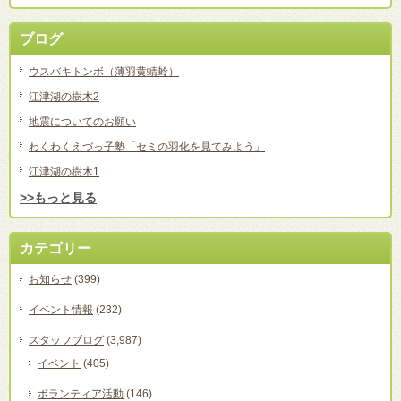
ブログ
ウスバキトンボ（薄羽黄蜻蛉）
江津湖の樹木2
地震についてのお願い
わくわくえづっ子塾「セミの羽化を見てみよう」
江津湖の樹木1
>>もっと見る
カテゴリー
お知らせ
(399)
イベント情報
(232)
スタッフブログ
(3,987)
イベント
(405)
ボランティア活動
(146)