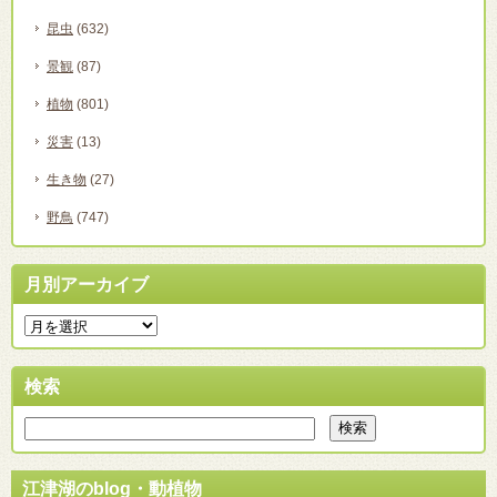
昆虫
(632)
景観
(87)
植物
(801)
災害
(13)
生き物
(27)
野鳥
(747)
月別アーカイブ
検索
江津湖のblog・動植物