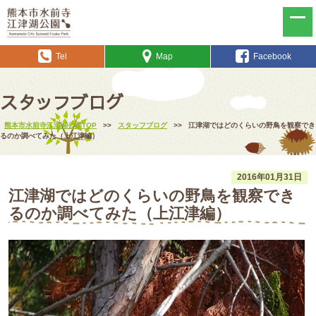
Tel
Map
Facebook
スタッフブログ
熊本市水前寺江津湖公園TOP
>>
スタッフブログ
>>
江津湖ではどのくらいの野鳥を観察でき
るのか調べてみた（上江津編）
2016年01月31日
江津湖ではどのくらいの野鳥を観察でき
るのか調べてみた（上江津編）