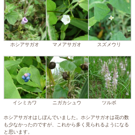
ホシアサガオ
マメアサガオ
スズメウリ
イシミカワ
ニガカシュウ
ツルボ
ホシアサガオはしぼんでいました。ホシアサガオは花の数
も少なかったのですが、これから多く見られるようになる
と思います。