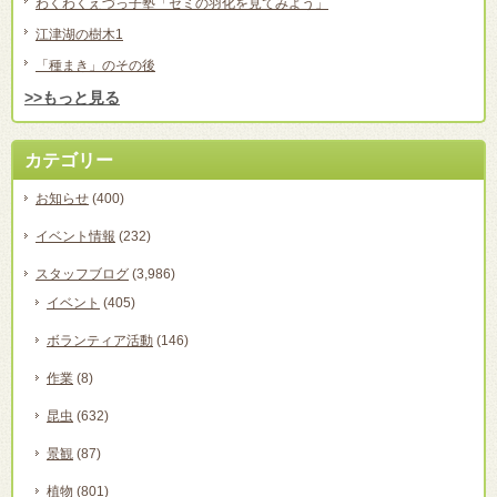
わくわくえづっ子塾「セミの羽化を見てみよう」
江津湖の樹木1
「種まき」のその後
>>もっと見る
カテゴリー
お知らせ
(400)
イベント情報
(232)
スタッフブログ
(3,986)
イベント
(405)
ボランティア活動
(146)
作業
(8)
昆虫
(632)
景観
(87)
植物
(801)