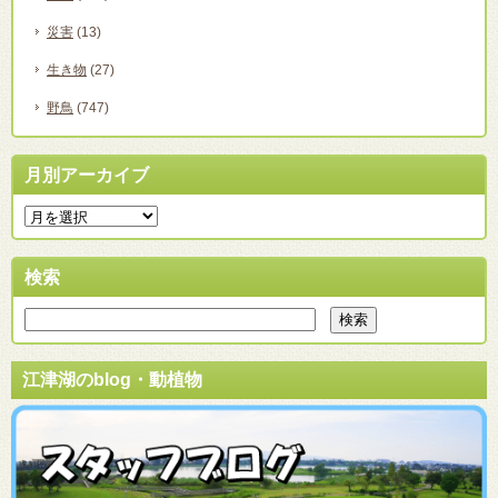
災害
(13)
生き物
(27)
野鳥
(747)
月別アーカイブ
検索
江津湖のblog・動植物