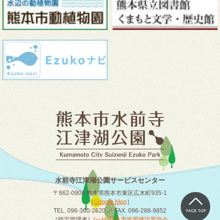
水前寺江津湖公園サービスセンター
〒862-0906 熊本県熊本市東区広木町935-1
［
Google Map
］
TEL. 096-360-2620 ／ FAX. 096-288-9852
［指定管理者］
(一社)熊本市造園建設業協会